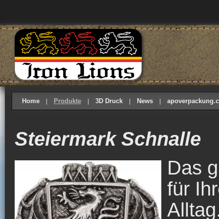
Home
Produkte
3D Druck
News
apoverpackung.
Steiermark Schnalle
Das g
für Ih
Allta